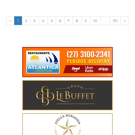
«
1
2
3
4
5
6
7
8
9
10
...
191
»