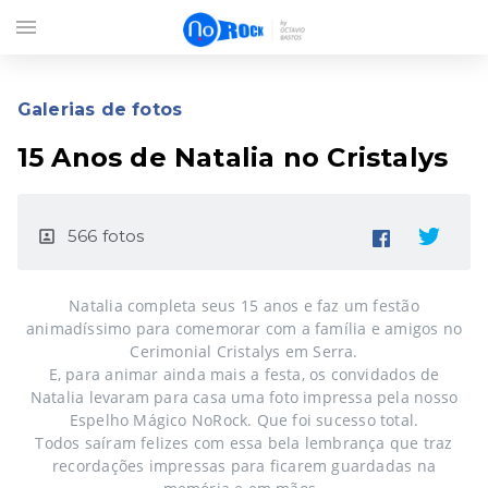
menu
Galerias de fotos
15 Anos de Natalia no Cristalys
566 fotos
portrait
Natalia completa seus 15 anos e faz um festão
animadíssimo para comemorar com a família e amigos no
Cerimonial Cristalys em Serra.
E, para animar ainda mais a festa, os convidados de
Natalia levaram para casa uma foto impressa pela nosso
Espelho Mágico NoRock. Que foi sucesso total.
Todos saíram felizes com essa bela lembrança que traz
recordações impressas para ficarem guardadas na