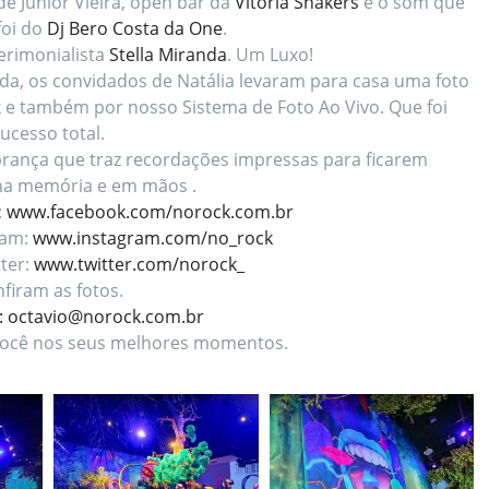
 de Junior Vieira, open bar da
Vitória Shakers
e o som que
foi do
Dj Bero Costa da One
.
erimonialista
Stella Miranda
. Um Luxo!
nda, os convidados de Natália levaram para casa uma foto
e também por nosso Sistema de Foto Ao Vivo. Que foi
ucesso total.
brança que traz recordações impressas para ficarem
na memória e em mãos .
:
www.facebook.com/norock.com.br
ram:
www.instagram.com/no_rock
ter:
www.twitter.com/norock_
firam as fotos.
: octavio@norock.com.br
ocê nos seus melhores momentos.