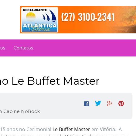
tos
Contatos
no Le Buffet Master
oto Cabine NoRock
 15 anos no Cerimonial
Le Buffet Master
em Vitória. A