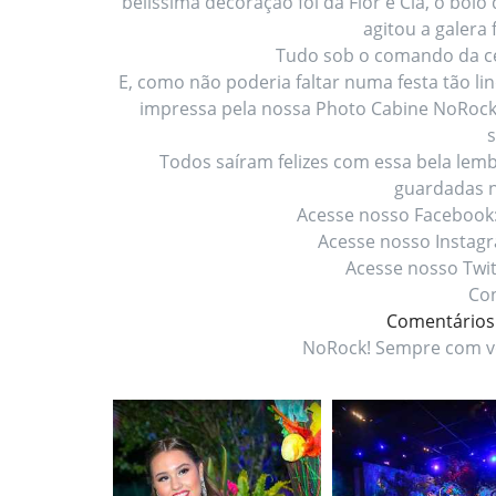
belíssima decoração foi da Flor e Cia, o bolo
agitou a galera 
Tudo sob o comando da c
E, como não poderia faltar numa festa tão li
impressa pela nossa Photo Cabine NoRock 
s
Todos saíram felizes com essa bela lem
guardadas 
Acesse nosso Facebook
Acesse nosso Instag
Acesse nosso Twit
Con
Comentários
NoRock! Sempre com v