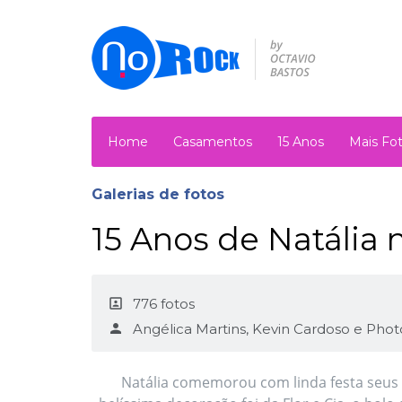
Home
Casamentos
15 Anos
Mais Fo
Galerias de fotos
15 Anos de Natália 
portrait
776 fotos
person
Angélica Martins, Kevin Cardoso e Ph
Natália comemorou com linda festa seus