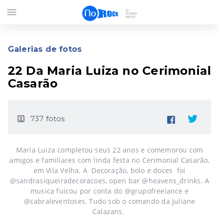
menu
Galerias de fotos
22 Da Maria Luiza no Cerimonial
Casarão
737 fotos
portrait
Maria Luiza completou seus 22 anos e comemorou com
amigos e familiares com linda festa no Cerimonial Casarão,
em Vila Velha. A Decoração, bolo e doces foi
@sandrasiqueiradecoracoes, open bar @heavens_drinks. A
musica fuicou por conta do @grupofreelance e
@cabraleventoses. Tudo sob o comando da Juliane
Calazans.