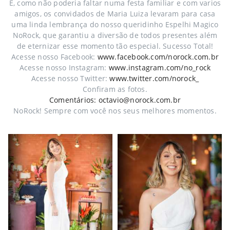
E, como não poderia faltar numa festa familiar e com varios
amigos, os convidados de Maria Luiza levaram para casa
uma linda lembrança do nosso queridinho Espelhi Magico
NoRock, que garantiu a diversão de todos presentes além
de eternizar esse momento tão especial. Sucesso Total!
Acesse nosso Facebook:
www.facebook.com/norock.com.br
Acesse nosso Instagram:
www.instagram.com/no_rock
Acesse nosso Twitter:
www.twitter.com/norock_
Confiram as fotos.
Comentários: octavio@norock.com.br
NoRock! Sempre com você nos seus melhores momentos.