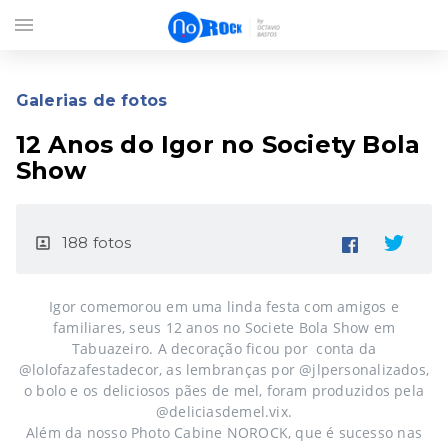
menu
Galerias de fotos
12 Anos do Igor no Society Bola
Show
188 fotos
portrait
Igor comemorou em uma linda festa com amigos e
familiares, seus 12 anos no Societe Bola Show em
Tabuazeiro. A decoração ficou por conta da
@lolofazafestadecor, as lembranças por @jlpersonalizados,
o bolo e os deliciosos pães de mel, foram produzidos pela
@deliciasdemel.vix.
Além da nosso Photo Cabine NOROCK, que é sucesso nas