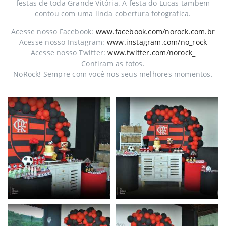
festas de toda Grande Vitória. A festa do Lucas tambem
contou com uma linda cobertura fotografica.
Acesse nosso Facebook:
www.facebook.com/norock.com.br
Acesse nosso Instagram:
www.instagram.com/no_rock
Acesse nosso Twitter:
www.twitter.com/norock_
Confiram as fotos.
NoRock! Sempre com você nos seus melhores momentos.