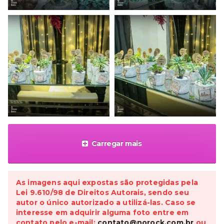
Carregar mais
As imagens aqui expostas são protegidas pela
Lei 9.610/98 de Direitos Autorais, sendo seu
autor o único autorizado a utilizá-las. Caso se
interesse em adquirir alguma foto entre em
contato pelo e-mail:
contato@norock.com.br
ou