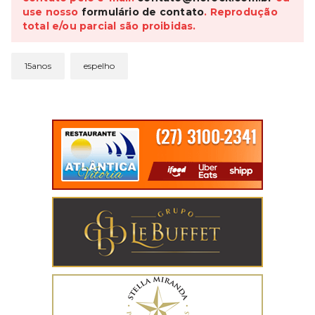
use nosso
formulário de contato
. Reprodução
total e/ou parcial são proibidas.
15anos
espelho