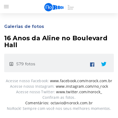
menu
Galerias de fotos
16 Anos da Aline no Boulevard
Hall
579 fotos
portrait
Acesse nosso Facebook:
www.facebook.com/norock.com.br
Acesse nosso Instagram:
www.instagram.com/no_rock
Acesse nosso Twitter:
www.twitter.com/norock_
Confiram as fotos.
Comentários: octavio@norock.com.br
NoRock! Sempre com você nos seus melhores momentos.