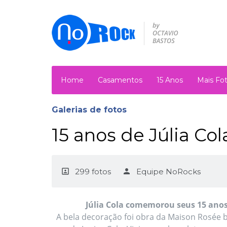
Home
Casamentos
15 Anos
Mais Fo
Galerias de fotos
15 anos de Júlia Col
portrait
299 fotos
person
Equipe NoRocks
Júlia Cola comemorou seus 15 anos 
A bela decoração foi obra da Maison Rosée 