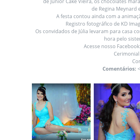
de Junior Cake Vieira, os chocolates mar
de Regina Meynard e
A festa contou ainda com a animaçã
Registro fotográfico de KD Im
Os convidados de Júlia levaram para casa 
hora pelo sis
Acesse nosso Facebook
Cerimonial 
Con
Comentários: