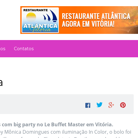
tos
Contatos
a
com big party no Le Buffet Master em Vitória.
by Mônica Domingues com iluminação In Color, o bolo foi