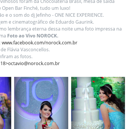
avilhosos foram da Chocolateria Brasil, mesa de saída
 Open Bar Finché, tudo um luxo!
o e o som do dj Jefinho - ONE NICE EXPERIENCE.
agem e cinematográfico de Eduardo Gaurink.
como lembrança eterna dessa noite uma foto impressa na
tema
Foto ao Vivo NOROCK.
:
www.facebook.com/norock.com.br
de Flávia Vasconcellos.
firam as fotos.
<
18>octavio@norock.com.br