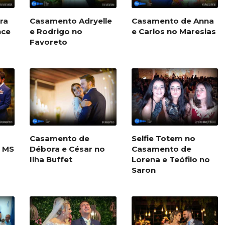
ra
Casamento Adryelle
Casamento de Anna
nce
e Rodrigo no
e Carlos no Maresias
Favoreto
Casamento de
Selfie Totem no
o MS
Débora e César no
Casamento de
Ilha Buffet
Lorena e Teófilo no
Saron