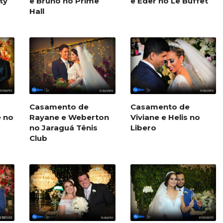
ty
e Bruno no Prime
e Eder no Le Buffet
Hall
Casamento de
Casamento de
e no
Rayane e Weberton
Viviane e Helis no
no Jaraguá Tênis
Libero
Club