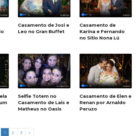
Casamento de Josi e
Casamento de
do
Leo no Gran Buffet
Karina e Fernando
no Sítio Nona Lú
ela
Selfie Totem no
Casamento de Elen e
num
Casamento de Lais e
Renan por Arnaldo
Matheus no Oasis
Peruzo
1
2
3
»