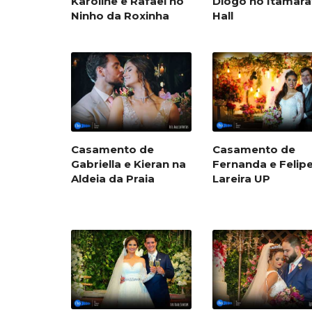
Karoline e Rafael no
Diogo no Itamara
Ninho da Roxinha
Hall
Casamento de
Casamento de
Gabriella e Kieran na
Fernanda e Felip
Aldeia da Praia
Lareira UP