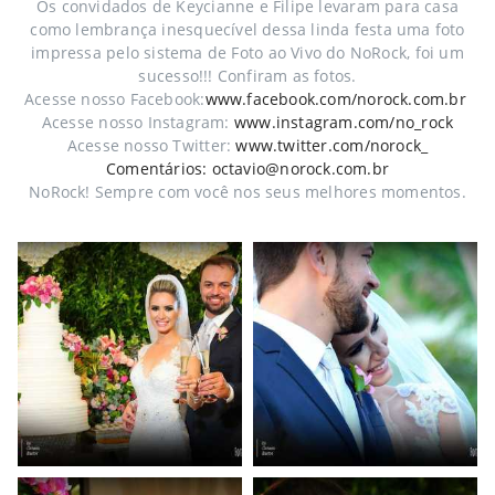
Os convidados de Keycianne e Filipe levaram para casa
como lembrança inesquecível dessa linda festa uma foto
impressa pelo sistema de Foto ao Vivo do NoRock, foi um
sucesso!!! Confiram as fotos.
Acesse nosso Facebook:
www.facebook.com/norock.com.br
Acesse nosso Instagram:
www.instagram.com/no_rock
Acesse nosso Twitter:
www.twitter.com/norock_
Comentários: octavio@norock.com.br
NoRock! Sempre com você nos seus melhores momentos.